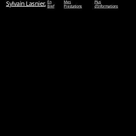
Sylvain Lasnier
.
En
Mes
Plus
Bref
Prestations
d'Informations